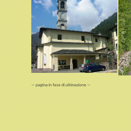
— pagina in fase di ultimazione —
2016-
02-
01