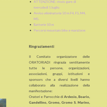
ATTENZIONE: rinvio gare di
mercoledì 1 luglio
Avviso eliminatorie 50 m F4, F5, M4,
M5.
Batterie 50 m
Percorsi mountain bike e maratone
Ringraziamenti
Il Comitato organizzatore delle
ORATORIADI ringrazia sentitamente
tutte le persone, organizzazioni,
associazioni, gruppi, istituzioni e
sponsors che a diversi livelli hanno
collaborato alla realizzazione della
manifestazione:
Oratori e Parrocchie di
Ardesio, Boario,
Gandellino, Gromo, Gromo S. Marino,