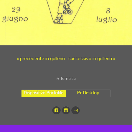
« precedente in galleria
successiva in galleria »
Torna su
Dispositivo Portatile
Pc Desktop