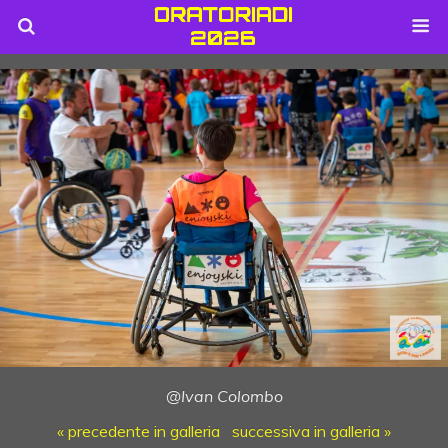
@Ivan Colombo
« precedente in galleria
successiva in galleria »